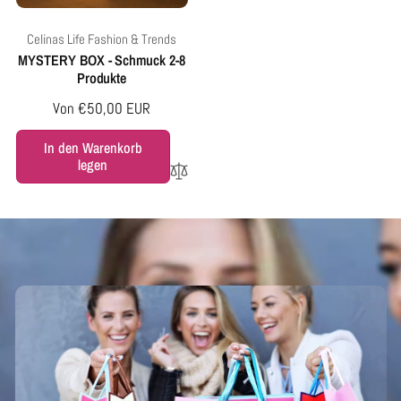
Anbieter:
Celinas Life Fashion & Trends
MYSTERY BOX - Schmuck 2-8
Produkte
Normaler
Von €50,00 EUR
Preis
In den Warenkorb
legen