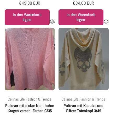
Normaler
€49,00 EUR
Normaler
€34,00 EUR
Preis
Preis
In den Warenkorb
In den Warenkorb
legen
legen
Anbieter:
Anbieter:
Celinas Life Fashion & Trends
Celinas Life Fashion & Trends
Pullover mit dicker Naht hoher
Pullover mit Kaputze und
Kragen versch. Farben 0335
Glitzer Totenkopf 3419