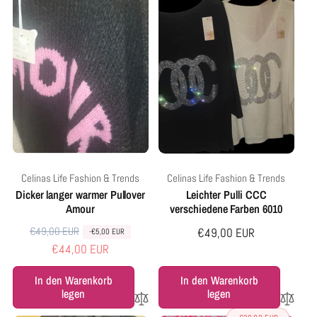
e
f
r
s
r
s
P
p
P
p
r
r
r
r
e
e
e
e
i
i
i
i
s
s
s
s
Anbieter:
Anbieter:
Celinas Life Fashion & Trends
Celinas Life Fashion & Trends
Dicker langer warmer Pullover
Leichter Pulli CCC
Amour
verschiedene Farben 6010
€49,00 EUR
N
V
Normaler
€49,00 EUR
-€5,00 EUR
€44,00 EUR
o
e
Preis
r
r
In den Warenkorb
In den Warenkorb
m
k
legen
legen
a
a