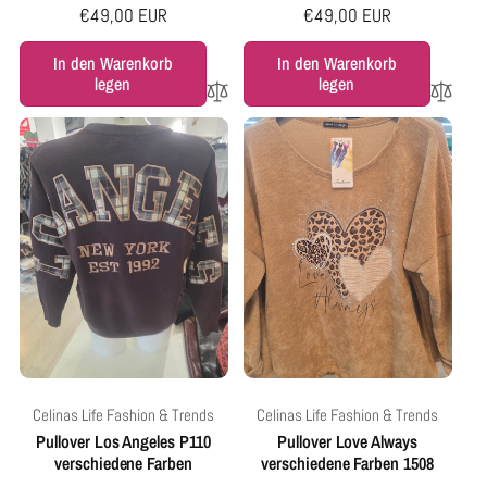
Normaler
€49,00 EUR
Normaler
€49,00 EUR
Preis
Preis
In den Warenkorb
In den Warenkorb
legen
legen
Anbieter:
Anbieter:
Celinas Life Fashion & Trends
Celinas Life Fashion & Trends
Pullover Los Angeles P110
Pullover Love Always
verschiedene Farben
verschiedene Farben 1508