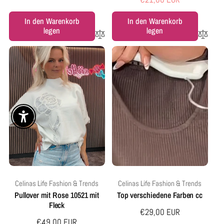
o
e
r
r
In den Warenkorb
In den Warenkorb
m
k
legen
legen
a
a
l
u
e
f
r
s
P
p
r
r
e
e
Enable Accessibility
i
i
s
s
Anbieter:
Anbieter:
Celinas Life Fashion & Trends
Celinas Life Fashion & Trends
Pullover mit Rose 10521 mit
Top verschiedene Farben cc
Fleck
Normaler
€29,00 EUR
Normaler
€49,00 EUR