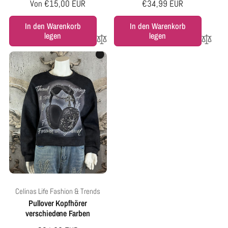
Normaler
Von €15,00 EUR
Normaler
€34,99 EUR
Preis
Preis
In den Warenkorb
In den Warenkorb
legen
legen
Anbieter:
Celinas Life Fashion & Trends
Pullover Kopfhörer
verschiedene Farben