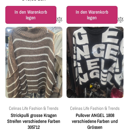
Preis
Preis
In den Warenkorb
In den Warenkorb
legen
legen
Anbieter:
Anbieter:
Celinas Life Fashion & Trends
Celinas Life Fashion & Trends
Strickpulli grosse Kragen
Pullover ANGEL 1808
Streifen verschiedene Farben
verschiedene Farben und
305712
Grössen