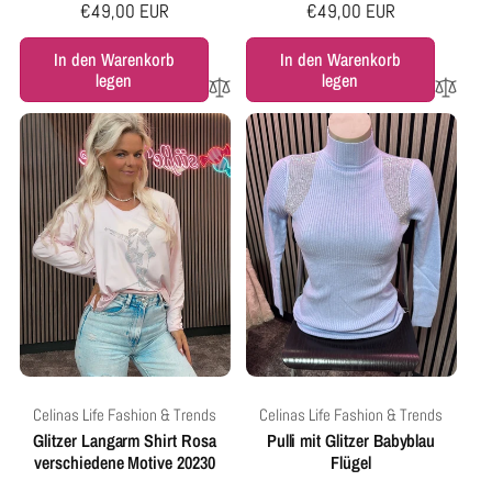
Normaler
€49,00 EUR
Normaler
€49,00 EUR
Preis
Preis
In den Warenkorb
In den Warenkorb
legen
legen
Anbieter:
Anbieter:
Celinas Life Fashion & Trends
Celinas Life Fashion & Trends
Glitzer Langarm Shirt Rosa
Pulli mit Glitzer Babyblau
verschiedene Motive 20230
Flügel