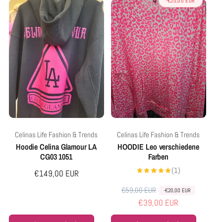
-€20,00 EUR
l
u
e
f
r
s
P
p
r
r
e
e
i
i
s
s
Anbieter:
Anbieter:
Celinas Life Fashion & Trends
Celinas Life Fashion & Trends
Hoodie Celina Glamour LA
HOODIE Leo verschiedene
CG03 1051
Farben
1
(1)
Normaler
€149,00 EUR
Bewertungen
insgesamt
Preis
€59,00 EUR
N
V
-€20,00 EUR
€39,00 EUR
o
e
r
r