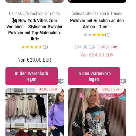
Anbieter:
Anbieter:
Celinas Life Fashion & Trends
Celinas Life Fashion & Trends
🗽 New York Vibes zum
Pullover mit Rüschen an den
Verlieben – Stylischer Sweater
Armen - Dünn -
Pullover mit Top-Materialmix
1
(1)
🧵✨
Bewertungen
insgesamt
1
€44,00 EUR
(1)
N
V
-€10,00 EUR
Bewertungen
Von €34,00 EUR
o
e
insgesamt
Normaler
Von €29,00 EUR
r
r
Preis
m
k
In den Warenkorb
In den Warenkorb
legen
legen
a
a
l
u
-€10,00 EUR
-€20,00 EUR
e
f
r
s
P
p
r
r
e
e
i
i