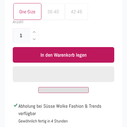
One Size
36-40
42-46
Anzahl
Erhöhe
die
Verringere
Menge
die
für
In den Warenkorb legen
Menge
Warme
für
weiche
Warme
Weste
weiche
73004
Weste
verschiedene
73004
Farben
verschiedene
Farben
Abholung bei
Süsse Wolke Fashion & Trends
verfügbar
Gewöhnlich fertig in 4 Stunden