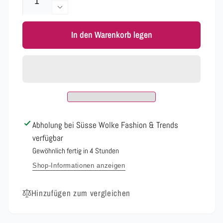
die
Verringere
Menge
die
für
In den Warenkorb legen
Menge
HOODIE
für
Leo
HOODIE
verschiedene
Leo
Farben
verschiedene
Farben
Abholung bei
Süsse Wolke Fashion & Trends
verfügbar
Gewöhnlich fertig in 4 Stunden
Shop-Informationen anzeigen
Hinzufügen zum vergleichen