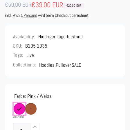
Normaler
Verkaufspreis
€39,00 EUR
€59,00 EUR
-€20,00 EUR
Preis
inkl. MwSt.
Versand
wird beim Checkout berechnet
Availability:
Niedriger Lagerbestand
SKU:
B105 1035
Tags:
Live
Collections:
Hoodies,
Pullover,
SALE
Farbe:
Pink / Weiss
Anzahl
Erhöhe