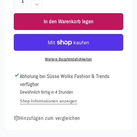
die
Verringere
Menge
die
für
In den Warenkorb legen
Menge
Umhänge
für
Tasche
Umhänge
Schaf
Tasche
Groß
Schaf
Groß
Weitere Bezahlmöglichkeiten
Abholung bei
Süsse Wolke Fashion & Trends
verfügbar
Gewöhnlich fertig in 4 Stunden
Shop-Informationen anzeigen
Hinzufügen zum vergleichen