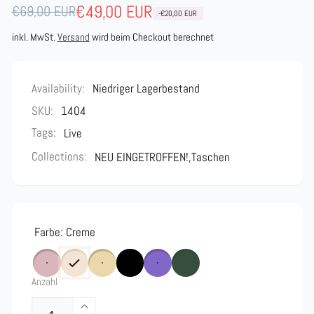
Normaler
Verkaufspreis
€49,00 EUR
€69,00 EUR
-€20,00 EUR
Preis
inkl. MwSt.
Versand
wird beim Checkout berechnet
Availability:
Niedriger Lagerbestand
SKU:
1404
Tags:
Live
Collections:
NEU EINGETROFFEN!,
Taschen
Farbe:
Creme
Anzahl
Erhöhe