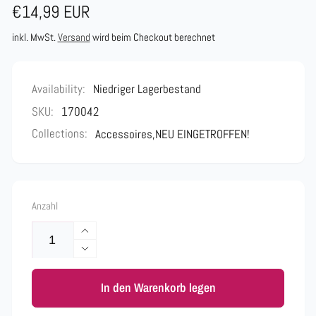
Normaler
€14,99 EUR
Preis
inkl. MwSt.
Versand
wird beim Checkout berechnet
Availability:
Niedriger Lagerbestand
SKU:
170042
Collections:
Accessoires,
NEU EINGETROFFEN!
Anzahl
Erhöhe
die
Verringere
Menge
die
für
In den Warenkorb legen
Menge
Simple
für