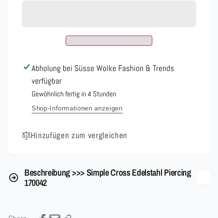
Cross
Simple
Edelstahl
Cross
Piercing
Edelstahl
170042
Piercing
170042
Abholung bei
Süsse Wolke Fashion & Trends
verfügbar
Gewöhnlich fertig in 4 Stunden
Shop-Informationen anzeigen
Hinzufügen zum vergleichen
Beschreibung >>> Simple Cross Edelstahl Piercing
170042