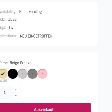
vailability:
Nicht vorrätig
KU:
1522
ags:
Live
ollections:
NEU EINGETROFFEN!
Farbe:
Beige Orange
nzahl
Erhöhe
die
Verringere
Menge
die
für
Ausverkauft
Menge