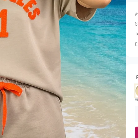
A
S
T
C
A