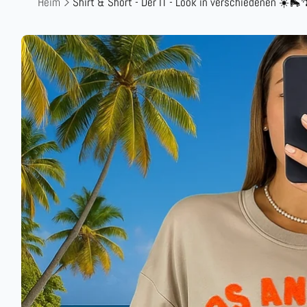
Heim
Shirt & Short - Der IT - Look in verschiedenen ☀️🛼
Zu
Produktinformationen
springen