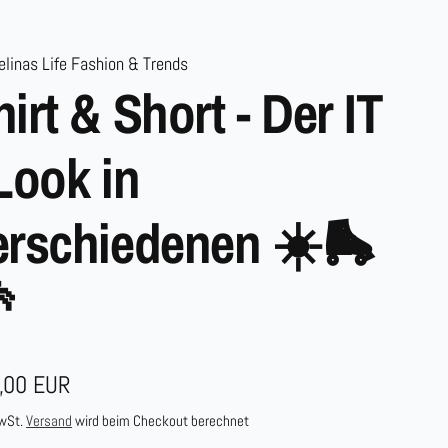
linas Life Fashion & Trends
irt & Short - Der IT
 Look in
erschiedenen ☀️🛼

maler
,00 EUR
s
MwSt.
Versand
wird beim Checkout berechnet