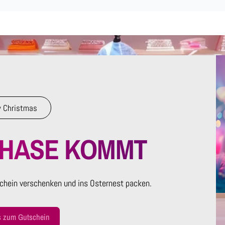
 Christmas
RHASE KOMMT
chein verschenken und ins Osternest packen.
s zum Gutschein