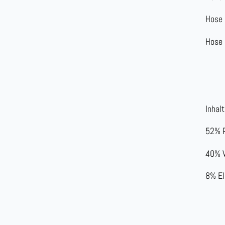
Hose 
Hose
Inhalt
52% P
40% V
8% El