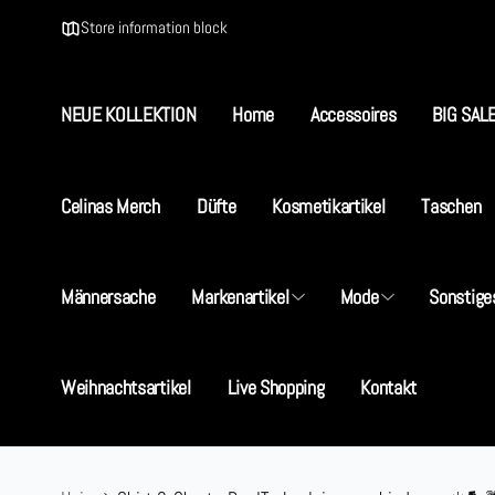
Direkt
zum
Store information block
Inhalt
NEUE KOLLEKTION
Home
Accessoires
BIG SAL
Celinas Merch
Düfte
Kosmetikartikel
Taschen
Männersache
Markenartikel
Mode
Sonstige
Weihnachtsartikel
Live Shopping
Kontakt