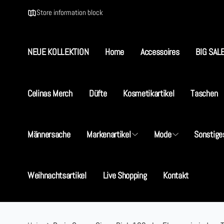
Direkt
zum
Store information block
Inhalt
NEUE KOLLEKTION
Home
Accessoires
BIG SAL
Celinas Merch
Düfte
Kosmetikartikel
Taschen
S
Männersache
Markenartikel
Mode
Sonstige
I
5
Weihnachtsartikel
Live Shopping
Kontakt
D
+