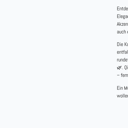
Entde
Elega
Akzen
auch 
Die K
entfa
runde
🌿. Q
– fem
Ein M
wolle