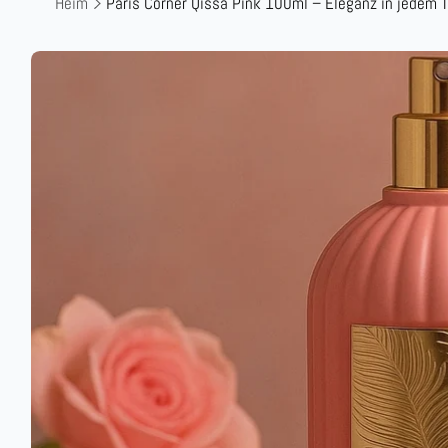
Heim
Paris Corner Qissa Pink 100ml – Eleganz in jedem 
Zu
Produktinformationen
springen