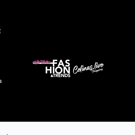
E
üsse Wolke Fashion & Trends
s
Abholung verfügbar, gewöhnlich fertig in 4 stunden
ndustriestrasse 9
2525 Heinsberg
eutschland
491605343028