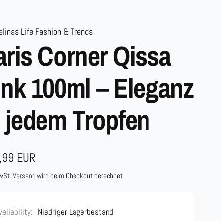
linas Life Fashion & Trends
aris Corner Qissa
ink 100ml – Eleganz
n jedem Tropfen
maler
,99 EUR
s
MwSt.
Versand
wird beim Checkout berechnet
vailability:
Niedriger Lagerbestand