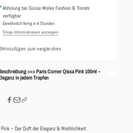
Eleganz
–
Abholung bei
Süsse Wolke Fashion & Trends
in
Eleganz
verfügbar
jedem
in
Tropfen
jedem
Gewöhnlich fertig in 4 Stunden
Tropfen
Shop-Informationen anzeigen
Hinzufügen zum vergleichen
Beschreibung >>> Paris Corner Qissa Pink 100ml –
Eleganz in jedem Tropfen
 Pink – Der Duft der Eleganz & Weiblichkeit