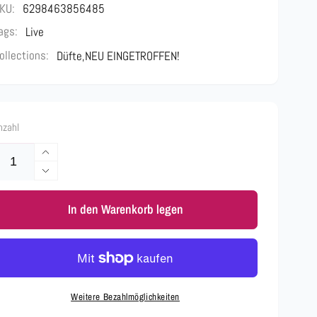
KU:
6298463856485
ags:
Live
ollections:
Düfte,
NEU EINGETROFFEN!
nzahl
Erhöhe
die
Verringere
Menge
die
für
In den Warenkorb legen
Menge
Paris
für
Corner
Paris
Qissa
Corner
Pink
Qissa
100ml
Pink
Weitere Bezahlmöglichkeiten
–
100ml