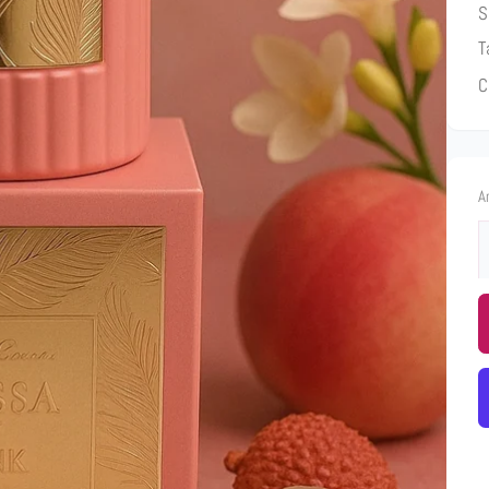
S
T
C
A