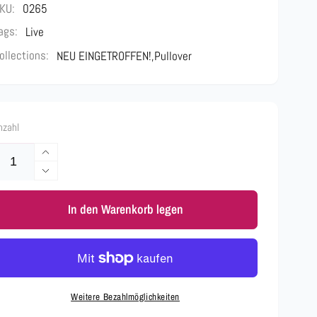
KU:
0265
ags:
Live
ollections:
NEU EINGETROFFEN!,
Pullover
nzahl
Erhöhe
die
Verringere
Menge
die
für
In den Warenkorb legen
Menge
Pullover
für
V
Pullover
Ausschnitt
V
CHIC
Ausschnitt
Weiss
CHIC
Weitere Bezahlmöglichkeiten
Rosa
Weiss