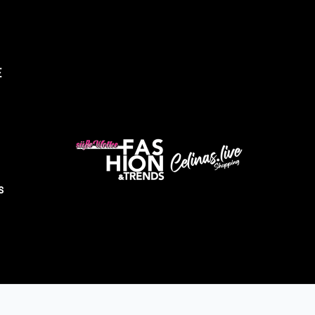
E
üsse Wolke Fashion & Trends
Abholung verfügbar, gewöhnlich fertig in 4 stunden
ndustriestrasse 9
s
2525 Heinsberg
eutschland
491605343028