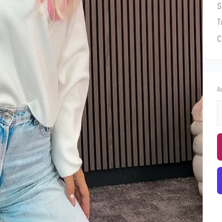
S
T
C
A