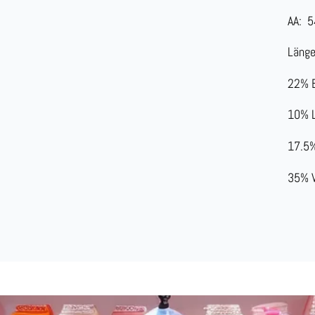
AA:
5
Länge
22% 
10% 
17.5%
35% 