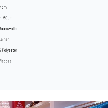
4
cm
:
50
cm
Baumwolle
Lainen
 Polyester
Viscose