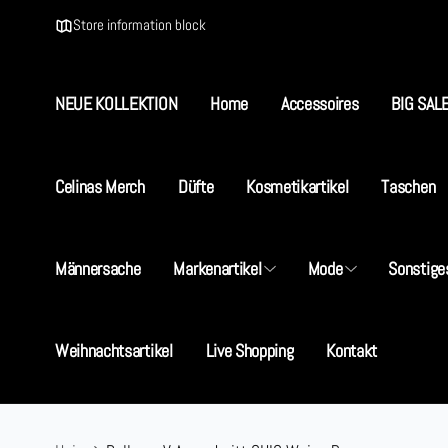
Direkt
zum
Store information block
Inhalt
NEUE KOLLEKTION
Home
Accessoires
BIG SAL
S
Celinas Merch
Düfte
Kosmetikartikel
Taschen
I
Männersache
Markenartikel
Mode
Sonstige
5
D
+
Weihnachtsartikel
Live Shopping
Kontakt