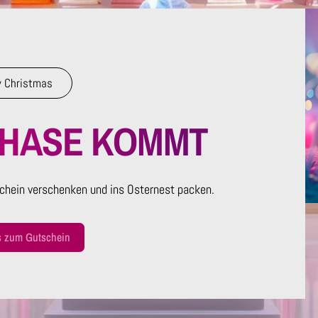
 Christmas
RHASE KOMMT
chein verschenken und ins Osternest packen.
s zum Gutschein