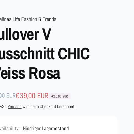
linas Life Fashion & Trends
ullover V
usschnitt CHIC
eiss Rosa
maler
aufspreis
€39,00 EUR
00 EUR
-€10,00 EUR
s
MwSt.
Versand
wird beim Checkout berechnet
vailability:
Niedriger Lagerbestand