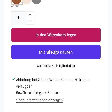
Anzahl
Erhöhe
die
Verringere
Menge
die
für
In den Warenkorb legen
Menge
Pullover
für
PARIS
Pullover
LOVES
PARIS
Croissant
LOVES
3017
Croissant
Weitere Bezahlmöglichkeiten
in
3017
verschiedenen
in
Abholung bei
Süsse Wolke Fashion & Trends
Faeben
verschiedenen
verfügbar
Faeben
Gewöhnlich fertig in 4 Stunden
Shop-Informationen anzeigen