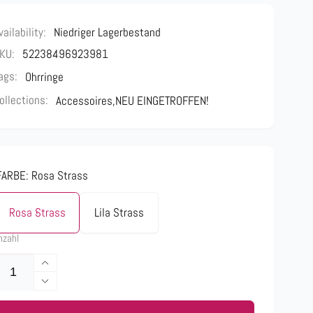
vailability:
Niedriger Lagerbestand
KU:
52238496923981
ags:
Ohrringe
ollections:
Accessoires,
NEU EINGETROFFEN!
FARBE:
Rosa Strass
Rosa Strass
Lila Strass
nzahl
Erhöhe
die
Verringere
Menge
die