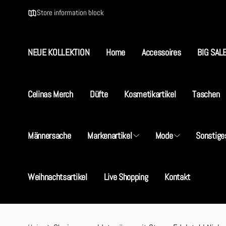
Direkt
zum
Store information block
Inhalt
NEUE KOLLEKTION
Home
Accessoires
BIG SAL
Celinas Merch
Düfte
Kosmetikartikel
Taschen
Männersache
Markenartikel
Mode
Sonstige
S
Weihnachtsartikel
Live Shopping
Kontakt
I
5
D