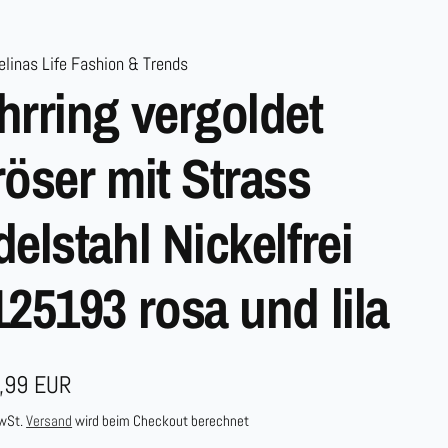
linas Life Fashion & Trends
hrring vergoldet
röser mit Strass
delstahl Nickelfrei
125193 rosa und lila
maler
,99 EUR
s
MwSt.
Versand
wird beim Checkout berechnet