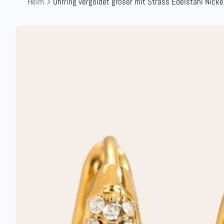
Heim
Ohrring vergoldet gröser mit Strass Edelstahl Nicke
+
Zu
Produktinformationen
springen