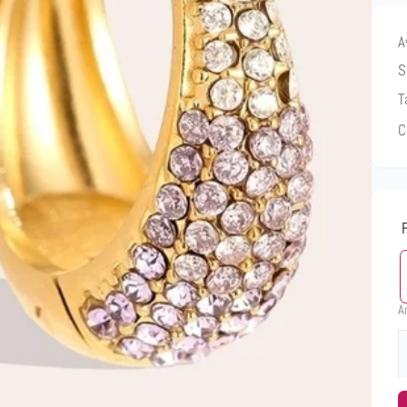
A
S
T
C
A