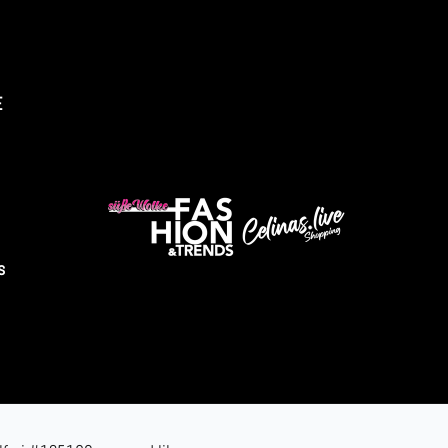
E
s
üsse Wolke Fashion & Trends
Abholung verfügbar, gewöhnlich fertig in 4 stunden
ndustriestrasse 9
2525 Heinsberg
eutschland