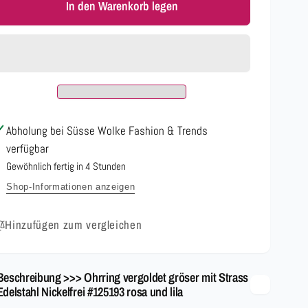
für
In den Warenkorb legen
Menge
Ohrring
für
vergoldet
Ohrring
gröser
vergoldet
mit
gröser
Strass
mit
Edelstahl
Strass
Nickelfrei
Edelstahl
Abholung bei
Süsse Wolke Fashion & Trends
#125193
Nickelfrei
rosa
verfügbar
#125193
und
rosa
Gewöhnlich fertig in 4 Stunden
lila
und
Shop-Informationen anzeigen
lila
Hinzufügen zum vergleichen
Beschreibung >>> Ohrring vergoldet gröser mit Strass
Edelstahl Nickelfrei #125193 rosa und lila