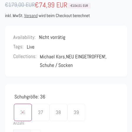
Normaler
Verkaufspreis
€74,99 EUR
€179,00 EUR
-€104,01 EUR
Preis
inkl. MwSt.
Versand
wird beim Checkout berechnet
Availability:
Nicht vorrätig
Tags:
Live
Collections:
Michael Kors,
NEU EINGETROFFEN!,
Schuhe / Socken
Schuhgröße:
36
36
37
38
39
Anzahl