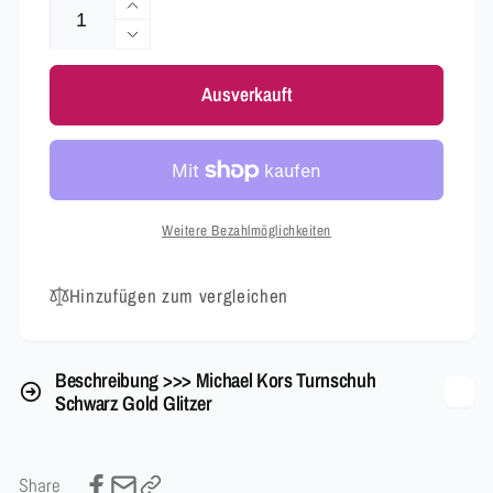
Erhöhe
die
Verringere
Menge
die
für
Ausverkauft
Menge
Michael
für
Kors
Michael
Turnschuh
Kors
Schwarz
Turnschuh
Gold
Schwarz
Weitere Bezahlmöglichkeiten
Glitzer
Gold
Glitzer
Hinzufügen zum vergleichen
Beschreibung >>> Michael Kors Turnschuh
Schwarz Gold Glitzer
Share