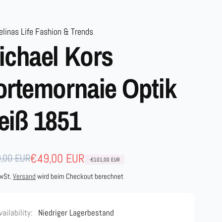
linas Life Fashion & Trends
ichael Kors
ortemornaie Optik
eiß 1851
maler
aufspreis
€49,00 EUR
,00 EUR
-€101,00 EUR
s
MwSt.
Versand
wird beim Checkout berechnet
vailability:
Niedriger Lagerbestand