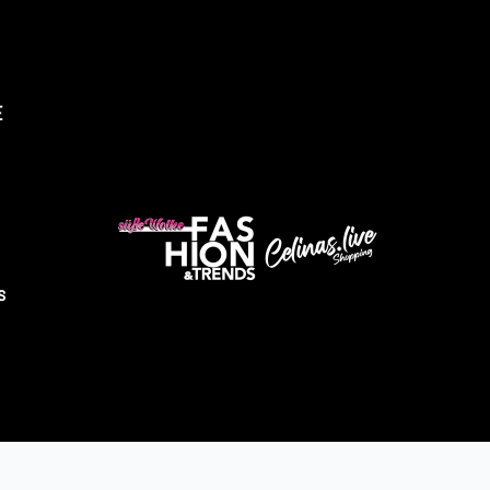
E
üsse Wolke Fashion & Trends
s
Abholung verfügbar, gewöhnlich fertig in 4 stunden
ndustriestrasse 9
2525 Heinsberg
eutschland
491605343028