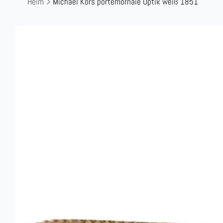
Heim
Michael Kors portemornaie Optik weiß 1851
Zu
Produktinformationen
springen