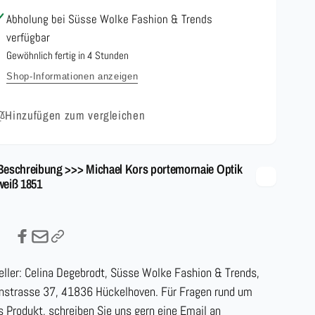
1851
Abholung bei
Süsse Wolke Fashion & Trends
verfügbar
Gewöhnlich fertig in 4 Stunden
Shop-Informationen anzeigen
Hinzufügen zum vergleichen
Beschreibung >>> Michael Kors portemornaie Optik
weiß 1851
eller: Celina Degebrodt, Süsse Wolke Fashion & Trends,
nstrasse 37, 41836 Hückelhoven. Für Fragen rund um
s Produkt, schreiben Sie uns gern eine Email an