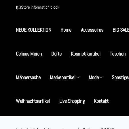
Direkt
zum
Store information block
Inhalt
NEUE KOLLEKTION
Home
Accessoires
BIG SAL
Celinas Merch
Düfte
Kosmetikartikel
Taschen
S
Männersache
Markenartikel
Mode
Sonstige
I
5
Weihnachtsartikel
Live Shopping
Kontakt
D
+