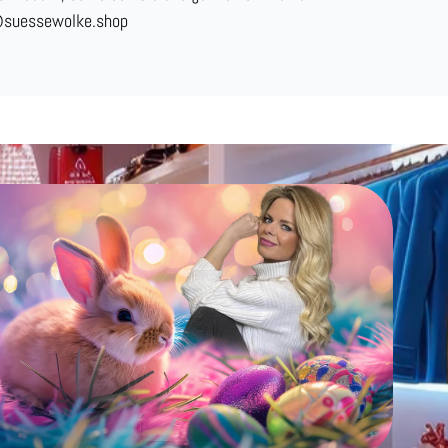
@suessewolke.shop