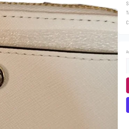
S
T
C
A