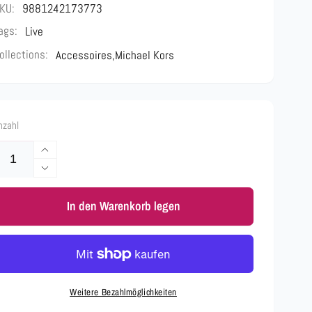
KU:
9881242173773
ags:
Live
ollections:
Accessoires,
Michael Kors
nzahl
Erhöhe
die
Verringere
Menge
die
für
In den Warenkorb legen
Menge
Michael
für
Kors
Michael
portemornaie
Kors
Optik
portemornaie
weiß
Optik
Weitere Bezahlmöglichkeiten
1851
weiß