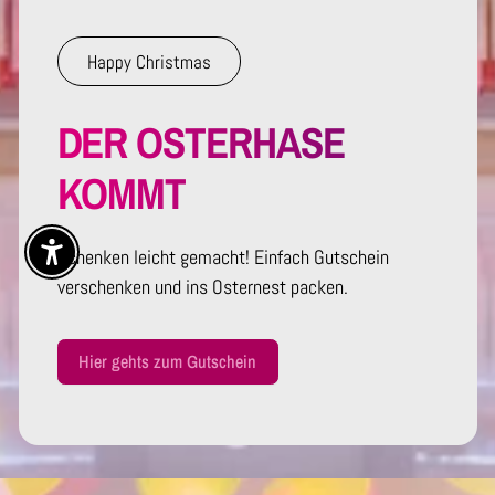
Happy Christmas
DER OSTERHASE
KOMMT
Schenken leicht gemacht! Einfach Gutschein
Enable Accessibility
verschenken und ins Osternest packen.
Hier gehts zum Gutschein