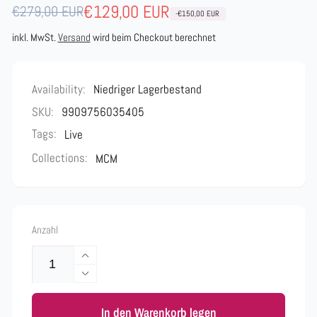
Normaler
Verkaufspreis
€129,00 EUR
€279,00 EUR
-€150,00 EUR
Preis
inkl. MwSt.
Versand
wird beim Checkout berechnet
Availability:
Niedriger Lagerbestand
SKU:
9909756035405
Tags:
Live
Collections:
MCM
Anzahl
Erhöhe
die
Verringere
Menge
die
für
In den Warenkorb legen
Menge