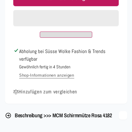
MCM
für
Schirmmütze
MCM
Rosa
Schirmmütze
4182
Rosa
4182
Abholung bei
Süsse Wolke Fashion & Trends
verfügbar
Gewöhnlich fertig in 4 Stunden
Shop-Informationen anzeigen
Hinzufügen zum vergleichen
Beschreibung >>> MCM Schirmmütze Rosa 4182