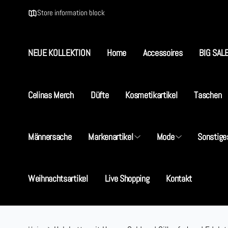
Direkt
zum
Store information block
Inhalt
NEUE KOLLEKTION
Home
Accessoires
BIG SAL
Celinas Merch
Düfte
Kosmetikartikel
Taschen
Männersache
Markenartikel
Mode
Sonstige
Weihnachtsartikel
Live Shopping
Kontakt