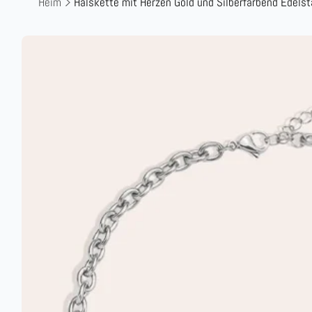
Heim
Halskette mit Herzen Gold und Silberfarbend Edelst
Zu
Produktinformationen
springen