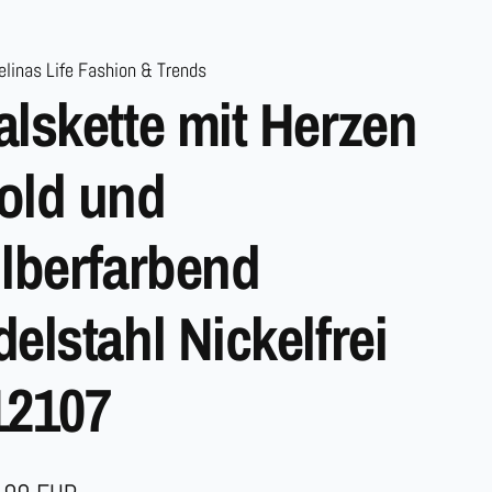
linas Life Fashion & Trends
alskette mit Herzen
old und
ilberfarbend
delstahl Nickelfrei
12107