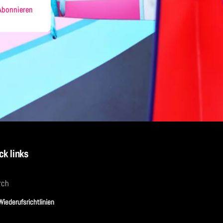
Abonnieren
ck links
rch
Wiederufsrichtlinien