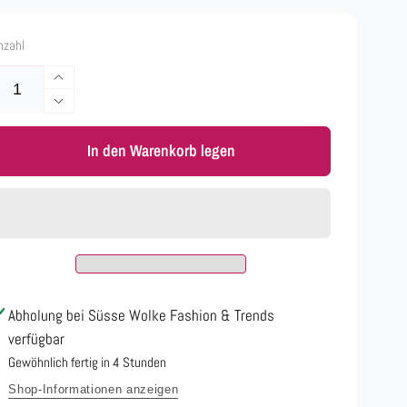
nzahl
Erhöhe
die
Verringere
Menge
die
für
In den Warenkorb legen
Menge
Karl
für
Lagerfeld
Karl
blau
Lagerfeld
blau
Abholung bei
Süsse Wolke Fashion & Trends
verfügbar
Gewöhnlich fertig in 4 Stunden
Shop-Informationen anzeigen