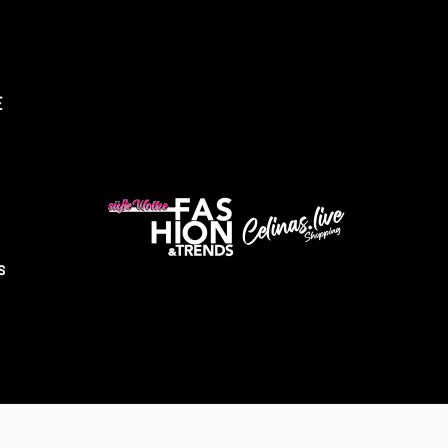
E
üsse Wolke Fashion & Trends
Abholung verfügbar, gewöhnlich fertig in 4 stunden
ndustriestrasse 9
2525 Heinsberg
s
eutschland
491605343028