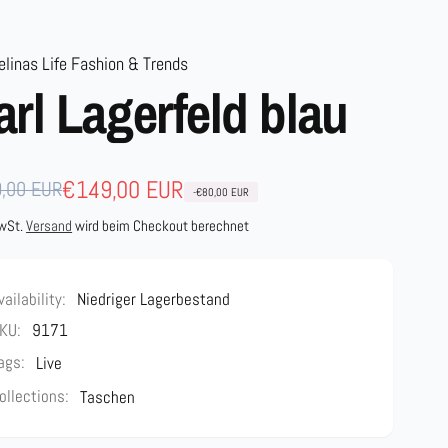
linas Life Fashion & Trends
arl Lagerfeld blau
maler
aufspreis
€149,00 EUR
,00 EUR
-€80,00 EUR
s
MwSt.
Versand
wird beim Checkout berechnet
vailability:
Niedriger Lagerbestand
KU:
9171
ags:
Live
ollections:
Taschen