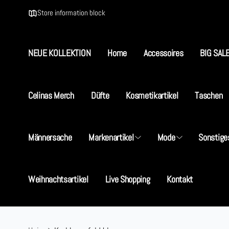
Direkt
zum
Store information block
Inhalt
NEUE KOLLEKTION
Home
Accessoires
BIG SAL
S
Celinas Merch
Düfte
Kosmetikartikel
Taschen
I
5
Männersache
Markenartikel
Mode
Sonstige
D
+
Weihnachtsartikel
Live Shopping
Kontakt