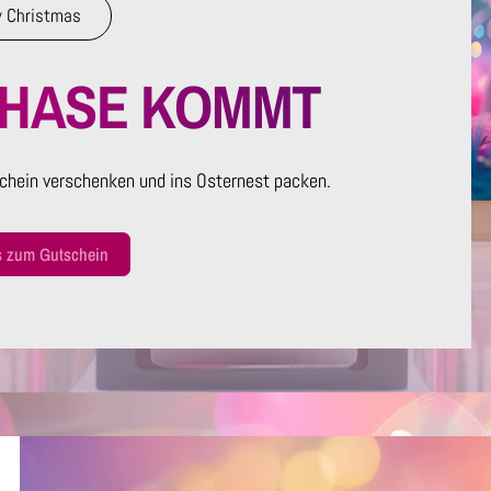
 Christmas
RHASE KOMMT
chein verschenken und ins Osternest packen.
s zum Gutschein