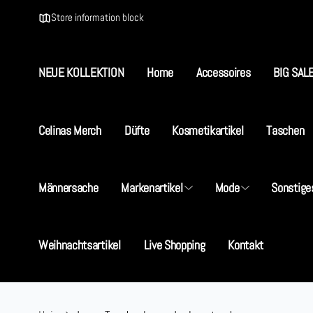
Direkt
zum
Store information block
Inhalt
NEUE KOLLEKTION
Home
Accessoires
BIG SAL
S
Celinas Merch
Düfte
Kosmetikartikel
Taschen
I
Männersache
Markenartikel
Mode
Sonstige
5
D
+
Weihnachtsartikel
Live Shopping
Kontakt