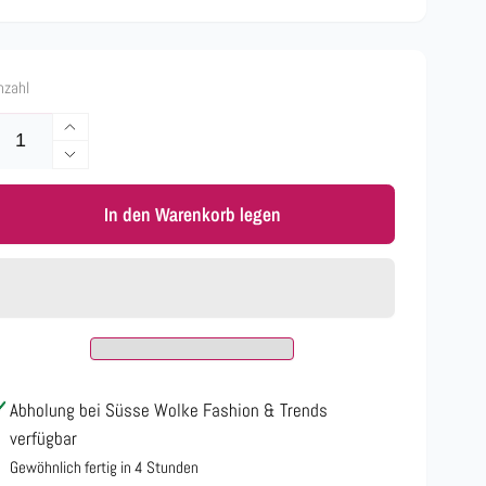
nzahl
Erhöhe
die
Verringere
Menge
die
für
In den Warenkorb legen
Menge
Jeans
für
Tasche,
Jeans
lang
Tasche,
oder
lang
kurz
oder
tragbar
kurz
tragbar
Abholung bei
Süsse Wolke Fashion & Trends
verfügbar
Gewöhnlich fertig in 4 Stunden