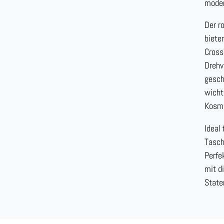
moder
Der r
biete
Cross
Drehv
gesch
wicht
Kosme
Ideal
Tasch
Perfe
mit d
State