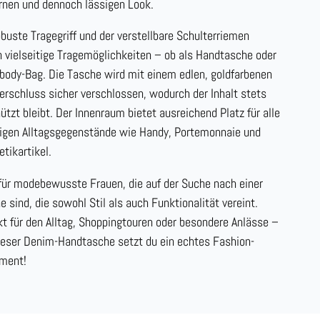
nen und dennoch lässigen Look.
obuste Tragegriff und der verstellbare Schulterriemen
n vielseitige Tragemöglichkeiten – ob als Handtasche oder
body-Bag. Die Tasche wird mit einem edlen, goldfarbenen
erschluss sicher verschlossen, wodurch der Inhalt stets
ützt bleibt. Der Innenraum bietet ausreichend Platz für alle
igen Alltagsgegenstände wie Handy, Portemonnaie und
tikartikel.
 für modebewusste Frauen, die auf der Suche nach einer
e sind, die sowohl Stil als auch Funktionalität vereint.
kt für den Alltag, Shoppingtouren oder besondere Anlässe –
ieser Denim-Handtasche setzt du ein echtes Fashion-
ment!