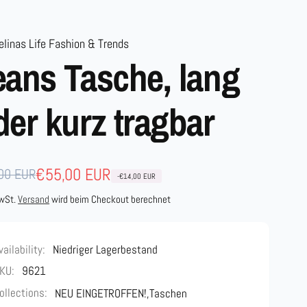
linas Life Fashion & Trends
eans Tasche, lang
der kurz tragbar
maler
aufspreis
€55,00 EUR
00 EUR
-€14,00 EUR
s
MwSt.
Versand
wird beim Checkout berechnet
vailability:
Niedriger Lagerbestand
KU:
9621
ollections:
NEU EINGETROFFEN!,
Taschen