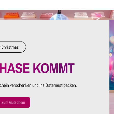
 Christmas
RHASE KOMMT
chein verschenken und ins Osternest packen.
s zum Gutschein