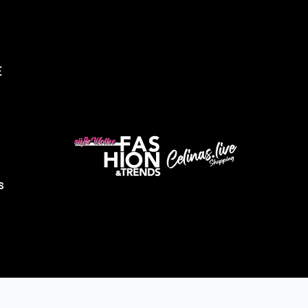
E
üsse Wolke Fashion & Trends
Abholung verfügbar, gewöhnlich fertig in 4 stunden
ndustriestrasse 9
s
2525 Heinsberg
eutschland
491605343028