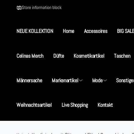
Direkt
zum
Store information block
Inhalt
NEUE KOLLEKTION
Home
Accessoires
BIG SAL
Celinas Merch
Düfte
Kosmetikartikel
Taschen
Männersache
Markenartikel
Mode
Sonstige
Weihnachtsartikel
Live Shopping
Kontakt