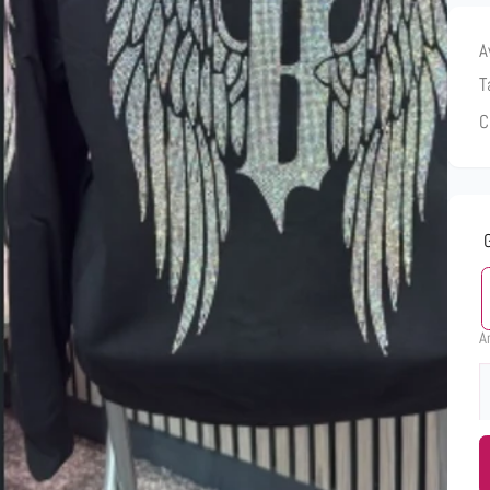
A
T
C
A