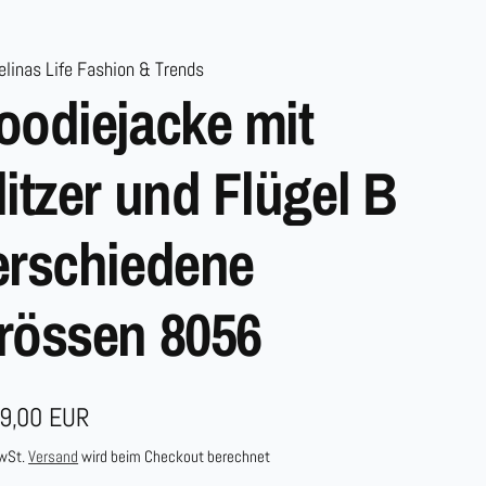
linas Life Fashion & Trends
oodiejacke mit
litzer und Flügel B
erschiedene
rössen 8056
maler
9,00 EUR
s
MwSt.
Versand
wird beim Checkout berechnet