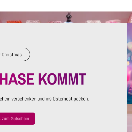
 Christmas
RHASE KOMMT
chein verschenken und ins Osternest packen.
s zum Gutschein