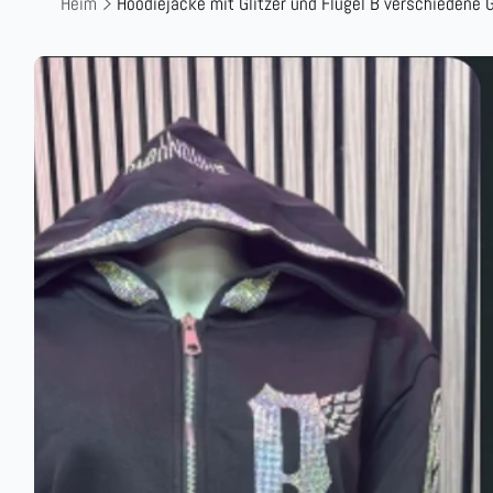
Heim
Hoodiejacke mit Glitzer und Flügel B verschiedene
Zu
Produktinformationen
springen