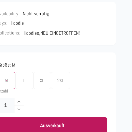
vailability:
Nicht vorrätig
ags:
Hoodie
ollections:
Hoodies,
NEU EINGETROFFEN!
Größe:
M
M
L
XL
2XL
nzahl
Erhöhe
die
Verringere
Menge
die
für
Ausverkauft
Menge
Hoodiejacke