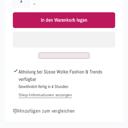
die
Verringere
Menge
die
für
In den Warenkorb legen
Menge
Hoodie
für
Jacke
Hoodie
Pallietten
Jacke
verschiedene
Pallietten
Farben
verschiedene
51078
Farben
51078
Abholung bei
Süsse Wolke Fashion & Trends
verfügbar
Gewöhnlich fertig in 4 Stunden
Shop-Informationen anzeigen
Hinzufügen zum vergleichen