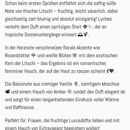
Schon beim ersten Sprühen entfaltet sich die
saftig-süße
Note von frischer Litschi
–
fruchtig
,
leicht säuerlich
, dabei
gleichzeitig
zart-blumig
und
absolut einzigartig
!
Lychee
verleiht dem Duft einen
spritzigen Start
🍓✨
, der an
tropische Sonnenuntergänge erinnert
🌅🍹
.
In der Herznote verschmelzen
florale Akzente
wie
Rosenblätter 🌹
und
weiße Blüten 🌸
mit dem exotischen
Kern der Litschi – das Ergebnis ist ein
romantischer,
femininer Hauch
, der auf der Haut zu tanzen scheint
💃💖
.
Die Basisnote aus
cremiger Vanille 🍦
,
samtigem Moschus
🕊️
und einem Hauch von
Amber 🌞
rundet den Duft elegant ab
und sorgt für einen
langanhaltenden Eindruck
voller Wärme
und Raffinesse.
Perfekt für: Frauen, die fruchtige Luxusdüfte lieben und mit
einem Hauch von Extravaganz begeistern wollen!