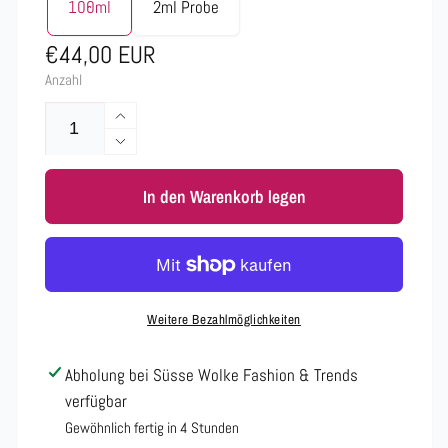
100ml
2ml Probe
Normaler
€44,00 EUR
Anzahl
Preis
Erhöhe
die
Verringere
Menge
die
für
In den Warenkorb legen
Menge
Gulf
für
Fragrances
Gulf
-
Fragrances
Rosso
-
Lychee
Rosso
Weitere Bezahlmöglichkeiten
Extrait
Lychee
de
Extrait
Abholung bei
Süsse Wolke Fashion & Trends
Parfum
de
verfügbar
|
Parfum
100
|
Gewöhnlich fertig in 4 Stunden
ml