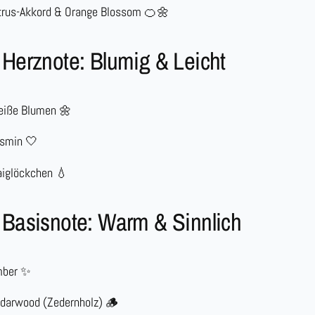
trus-Akkord & Orange Blossom
🍊🌼
Herznote: Blumig & Leicht
iße Blumen
🌼
smin
🤍
iglöckchen
💧
 Basisnote: Warm & Sinnlich
ber
✨
darwood (Zedernholz)
🪵