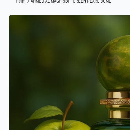
Heim
AHMED AL MAGHRIBI - GREEN PEARL 80ML
Zu
Produktinformationen
springen