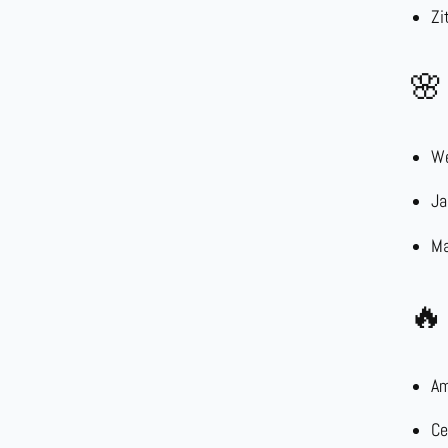
Zi
🌸 
We
Ja
Ma
🔥
Am
Ce