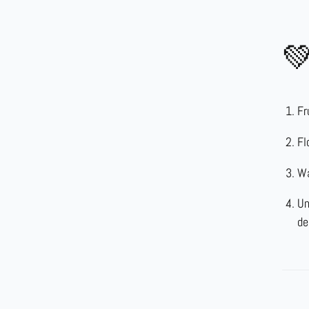
💚
Fr
Fl
Wa
Un
de