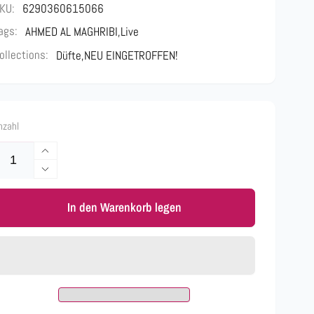
KU:
6290360615066
ags:
AHMED AL MAGHRIBI
,
Live
ollections:
Düfte,
NEU EINGETROFFEN!
nzahl
Erhöhe
die
Verringere
Menge
die
für
In den Warenkorb legen
Menge
AHMED
für
AL
AHMED
MAGHRIBI
AL
-
MAGHRIBI
GREEN
-
PEARL
GREEN