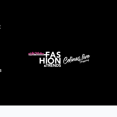
E
üsse Wolke Fashion & Trends
Abholung verfügbar, gewöhnlich fertig in 4 stunden
ndustriestrasse 9
s
2525 Heinsberg
eutschland
491605343028