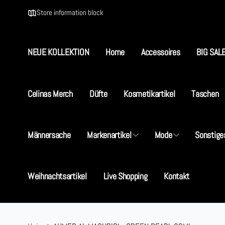
Direkt
zum
Store information block
Inhalt
NEUE KOLLEKTION
Home
Accessoires
BIG SAL
S
Celinas Merch
Düfte
Kosmetikartikel
Taschen
I
Männersache
Markenartikel
Mode
Sonstige
5
D
+
Weihnachtsartikel
Live Shopping
Kontakt