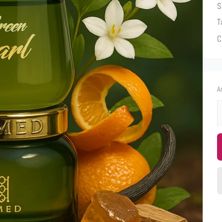
S
T
C
A