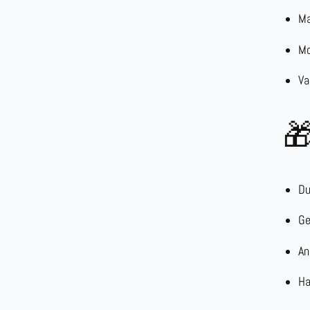
Ma
M
Va
🎁
Du
Ge
An
Ha