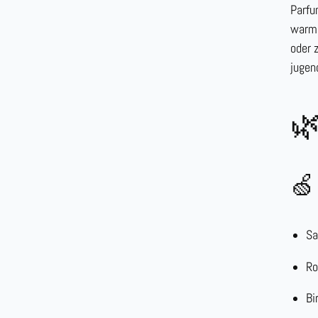
Parfu
warme
oder 
jugend
🌿
🍏 
Sa
Ro
Bi