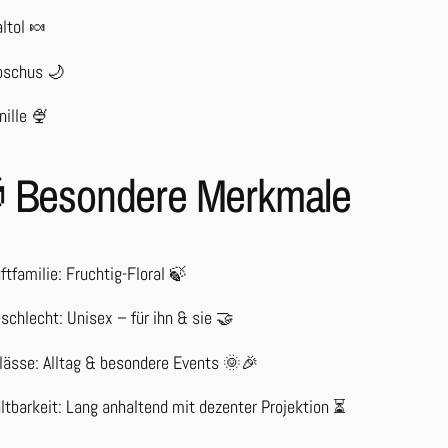
ltol
🍬
oschus
🌙
nille
🍨
 Besondere Merkmale
ftfamilie:
Fruchtig-Floral 🍃
schlecht:
Unisex – für ihn & sie 🤝
lässe:
Alltag & besondere Events 🌞🎉
ltbarkeit:
Lang anhaltend mit dezenter Projektion ⏳