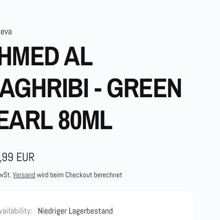
leva
HMED AL
AGHRIBI - GREEN
EARL 80ML
maler
,99 EUR
s
MwSt.
Versand
wird beim Checkout berechnet
vailability:
Niedriger Lagerbestand