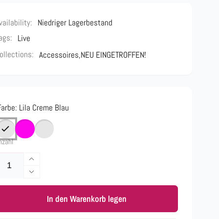
vailability:
Niedriger Lagerbestand
ags:
Live
ollections:
Accessoires,
NEU EINGETROFFEN!
Farbe:
Lila Creme Blau
nzahl
Erhöhe
die
Verringere
Menge
die
für
In den Warenkorb legen
Menge
Classic
für