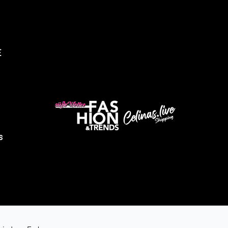
E
üsse Wolke Fashion & Trends
s
Abholung verfügbar, gewöhnlich fertig in 4 stunden
ndustriestrasse 9
2525 Heinsberg
eutschland
491605343028