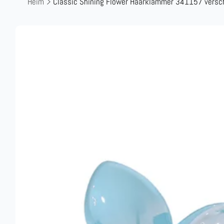
Heim
Classic Shining Flower Haarklammer 341157 versc
Zu
Produktinformationen
springen