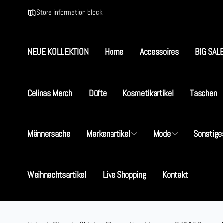
Direkt
zum
Store information block
Inhalt
NEUE KOLLEKTION
Home
Accessoires
BIG SAL
Celinas Merch
Düfte
Kosmetikartikel
Taschen
S
Männersache
Markenartikel
Mode
Sonstige
I
Weihnachtsartikel
Live Shopping
Kontakt
5
D
+