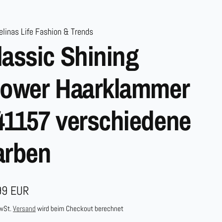
linas Life Fashion & Trends
lassic Shining
lower Haarklammer
41157 verschiedene
arben
maler
99 EUR
s
MwSt.
Versand
wird beim Checkout berechnet