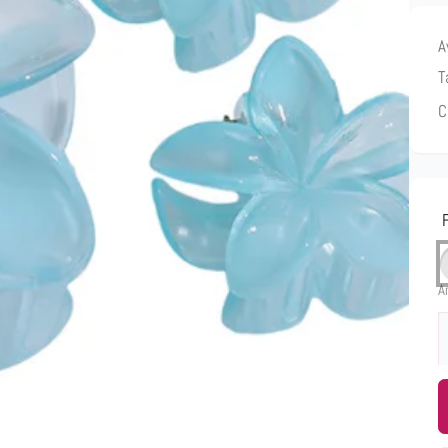
A
T
C
A