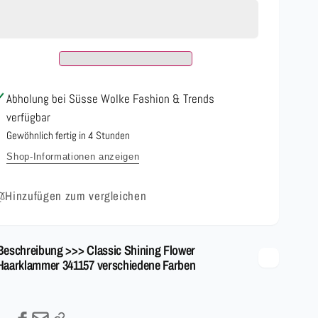
Shining
Classic
Flower
Shining
Haarklammer
Flower
341157
Haarklammer
verschiedene
341157
Farben
verschiedene
Abholung bei
Süsse Wolke Fashion & Trends
Farben
verfügbar
Gewöhnlich fertig in 4 Stunden
Shop-Informationen anzeigen
Hinzufügen zum vergleichen
Beschreibung >>> Classic Shining Flower
Haarklammer 341157 verschiedene Farben