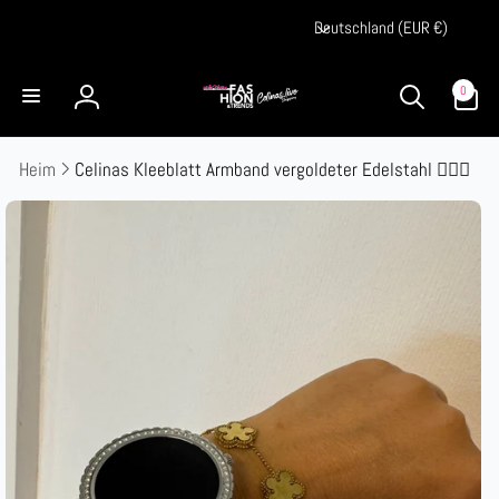
Direkt
L
zum
Deutschland (EUR €)
a
Inhalt
n
0
0
Artikel
Einloggen
d
/
Heim
Celinas Kleeblatt Armband vergoldeter Edelstahl ❤️‍🔥💋
R
e
duktinformationen
ingen
g
i
o
n