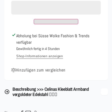
Kleeblatt
Celinas
Armband
Kleeblatt
vergoldeter
Armband
Edelstahl
vergoldeter
Edelstahl
❤️‍🔥
💋
❤️‍🔥
Abholung bei
Süsse Wolke Fashion & Trends
💋
verfügbar
Gewöhnlich fertig in 4 Stunden
Shop-Informationen anzeigen
Hinzufügen zum vergleichen
Beschreibung >>> Celinas Kleeblatt Armband
vergoldeter Edelstahl ❤️‍🔥💋