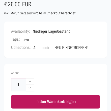
Normaler
€26,00 EUR
Preis
inkl. MwSt.
Versand
wird beim Checkout berechnet
Availability:
Niedriger Lagerbestand
Tags:
Live
Collections:
Accessoires,
NEU EINGETROFFEN!
Anzahl
Erhöhe
die
Verringere
Menge
die
für
In den Warenkorb legen
Menge
Celinas
für