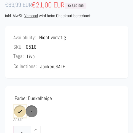
Normaler
Verkaufspreis
€21,00 EUR
€69,99 EUR
-€48,99 EUR
Preis
inkl. MwSt.
Versand
wird beim Checkout berechnet
Availability:
Nicht vorrätig
SKU:
0516
Tags:
Live
Collections:
Jacken,
SALE
Farbe:
Dunkelbeige
Anzahl
Erhöhe