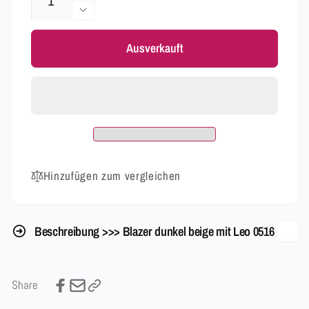
die
Verringere
Menge
die
für
Ausverkauft
Menge
Blazer
für
dunkel
Blazer
beige
dunkel
mit
beige
Leo
mit
0516
Leo
0516
Hinzufügen zum vergleichen
Beschreibung >>> Blazer dunkel beige mit Leo 0516
Share