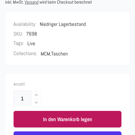
Preis
inkl. MwSt.
Versand
wird beim Checkout berechnet
Availability:
Niedriger Lagerbestand
SKU:
7698
Tags:
Live
Collections:
MCM,
Taschen
Anzahl
Erhöhe
die
Verringere
Menge
die
für
In den Warenkorb legen
Menge
MCM
für
Tasche
MCM