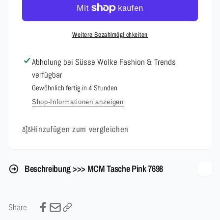
Pink
Tasche
7698
Pink
7698
Weitere Bezahlmöglichkeiten
Abholung bei
Süsse Wolke Fashion & Trends
verfügbar
Gewöhnlich fertig in 4 Stunden
Shop-Informationen anzeigen
Hinzufügen zum vergleichen
Beschreibung >>> MCM Tasche Pink 7698
Share