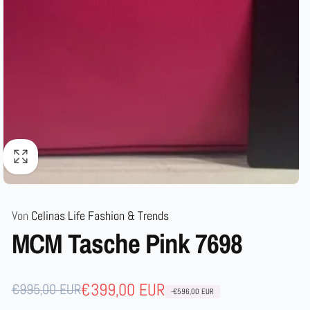
Von
Celinas Life Fashion & Trends
MCM Tasche Pink 7698
Normaler
Verkaufspreis
€399,00 EUR
€995,00 EUR
-€596,00 EUR