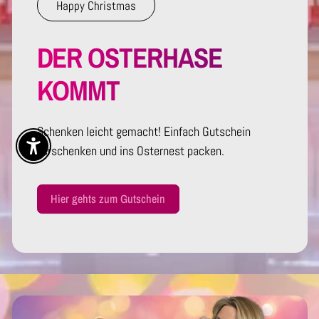
Happy Christmas
DER OSTERHASE
KOMMT
Schenken leicht gemacht! Einfach Gutschein
verschenken und ins Osternest packen.
Enable Accessibility
Hier gehts zum Gutschein