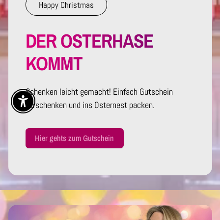
Happy Christmas
DER OSTERHASE
KOMMT
Schenken leicht gemacht! Einfach Gutschein
verschenken und ins Osternest packen.
Enable Accessibility
Hier gehts zum Gutschein