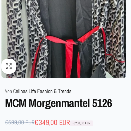
Von
Celinas Life Fashion & Trends
MCM Morgenmantel 5126
Normaler
Verkaufspreis
€349,00 EUR
€599,00 EUR
-€250,00 EUR