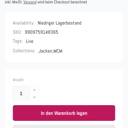
Preis
inkl. MwSt.
Versand
wird beim Checkout berechnet
Availability:
Niedriger Lagerbestand
SKU:
9909759148365
Tags:
Live
Collections:
Jacken,
MCM
Anzahl
Erhöhe
die
Verringere
Menge
die
für
In den Warenkorb legen
Menge
MCM
für
Morgenmantel
MCM